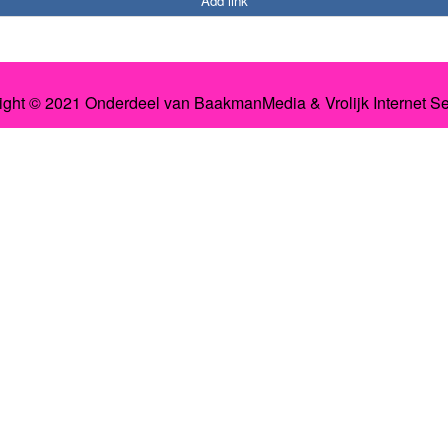
Add link
ight © 2021 Onderdeel van
BaakmanMedia
&
Vrolijk Internet S