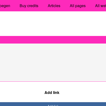
oegen
Buy credits
Articles
All pages
All we
Add link