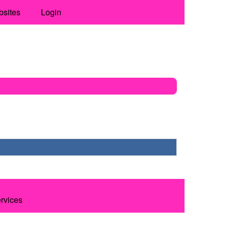
bsites
Login
ervices