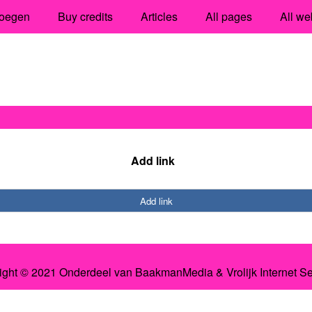
oegen
Buy credits
Articles
All pages
All we
Add link
Add link
ight © 2021 Onderdeel van
BaakmanMedia
&
Vrolijk Internet S