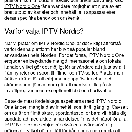
plattform som är både innovativ och användarvänlig. Med
IPTV Nordic One
får användare möjlighet att njuta av ett
brett utbud av kanaler och innehåll, allt anpassat efter
deras specifika behov och önskemål.
Varför välja IPTV Nordic?
När vi pratar om IPTV Nordic One, är det viktigt att förstå
varför denna plattform har blivit så populär bland
användare i hela Norden. För det första, IPTV Nordic One
erbjuder en betydande mängd internationella och lokala
kanaler, vilket gör det möjligt för användare att njuta av allt
från nyheter och sport till filmer och TV-serier. Plattformen
är även känd för att erbjuda högupplöst innehåll och
strömmande tjänster som gör att man kan titta på sin
favoritprogram med exceptionell bild och ljudkvalitet.
Ett av de mest fördelaktiga aspekterna med IPTV Nordic
One är den mångfald av innehåll som är tillgänglig. Oavsett
om du är en filmälskare, sportfantast eller bara vill hålla dig
uppdaterad med aktuella händelser, finns det något för alla.
IPTV Nordic One erbjuder också en användarvänlig
gränssnitt, vilket gör det lätt för både unga och gamla att