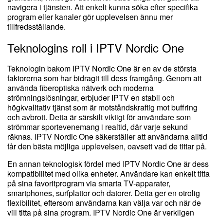
navigera i tjänsten. Att enkelt kunna söka efter specifika
program eller kanaler gör upplevelsen ännu mer
tillfredsställande.
Teknologins roll i IPTV Nordic One
Teknologin bakom IPTV Nordic One är en av de största
faktorerna som har bidragit till dess framgång. Genom att
använda fiberoptiska nätverk och moderna
strömningslösningar, erbjuder IPTV en stabil och
högkvalitativ tjänst som är motståndskraftig mot buffring
och avbrott. Detta är särskilt viktigt för användare som
strömmar sportevenemang i realtid, där varje sekund
räknas. IPTV Nordic One säkerställer att användarna alltid
får den bästa möjliga upplevelsen, oavsett vad de tittar på.
En annan teknologisk fördel med IPTV Nordic One är dess
kompatibilitet med olika enheter. Användare kan enkelt titta
på sina favoritprogram via smarta TV-apparater,
smartphones, surfplattor och datorer. Detta ger en otrolig
flexibilitet, eftersom användarna kan välja var och när de
vill titta på sina program. IPTV Nordic One är verkligen