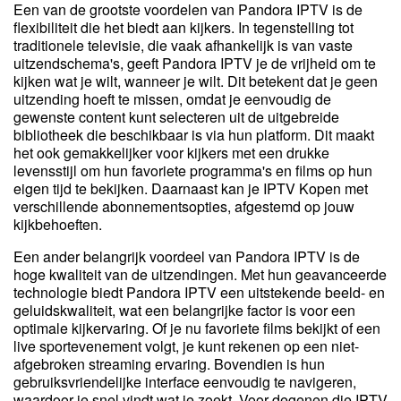
Een van de grootste voordelen van Pandora IPTV is de
flexibiliteit die het biedt aan kijkers. In tegenstelling tot
traditionele televisie, die vaak afhankelijk is van vaste
uitzendschema's, geeft Pandora IPTV je de vrijheid om te
kijken wat je wilt, wanneer je wilt. Dit betekent dat je geen
uitzending hoeft te missen, omdat je eenvoudig de
gewenste content kunt selecteren uit de uitgebreide
bibliotheek die beschikbaar is via hun platform. Dit maakt
het ook gemakkelijker voor kijkers met een drukke
levensstijl om hun favoriete programma's en films op hun
eigen tijd te bekijken. Daarnaast kan je IPTV Kopen met
verschillende abonnementsopties, afgestemd op jouw
kijkbehoeften.
Een ander belangrijk voordeel van Pandora IPTV is de
hoge kwaliteit van de uitzendingen. Met hun geavanceerde
technologie biedt Pandora IPTV een uitstekende beeld- en
geluidskwaliteit, wat een belangrijke factor is voor een
optimale kijkervaring. Of je nu favoriete films bekijkt of een
live sportevenement volgt, je kunt rekenen op een niet-
afgebroken streaming ervaring. Bovendien is hun
gebruiksvriendelijke interface eenvoudig te navigeren,
waardoor je snel vindt wat je zoekt. Voor degenen die IPTV